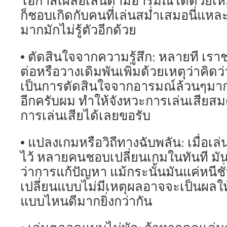
โอกาสเผลอเล่นตามอารมณ์ได้ด้วยเหมื
ก็ชอบเกิดกับคนที่เล่นสม่ำเสมอนี่แห
มากมักไม่รู้ตัวอีกด้วย
• ตัดสินใจจากความรู้สึก: หลายที เร
ต่อหรือวางเดิมพันเพิ่มด้วยเหตุว่าคิดว่า
เป็นการตัดสินใจจากอารมณ์ล้วนๆมา
อีกครับผม ทำให้จังหวะการเล่นเสียสมด
การเล่นเสียได้เลยขอรับ
• แปลงเกมหรือวิถีทางฉับพลัน: เมื่อเล่น
ไว้ หลายคนชอบเปลี่ยนเกมในทันที มั
ว่าการแก้ปัญหา แม้กระนั้นมันแค่หนีชั
เปลี่ยนแบบไม่มีเหตุผลอาจจะเป็นผลใ
แบบไหนดีมากยิ่งกว่ากัน