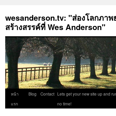
wesanderson.tv: "ส่องโลกภา
สร้างสรรค์ที่ Wes Anderson"
ข้าม
หน้า
Blog
Contact
Lets get your new site up and ru
ไป
แรก
no time!
ยัง