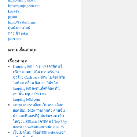
https://funny18.win
https://gaojing888.vip
kiss918
pgslot
https://188betth.me
ดูหนังออนไลน์
ทางเข้า joker
joker slot
ความเห็นล่าสุด
เรื่องล่าสุด
Hengjing168 4 ก.ย. 69 เครดิตฟรี
บริการเกมคาสิโน ครบครัน 24
ชั่วโมง Cash back 10% ไม่ติดเทิร์น
ไลฟ์สด สล็อต ยิงปลา กีฬา ไพ่
hengjing168 ลงทุนทั้งที่ต้อง ที่นี่
เท่านั้น Top 20 by Otis
hengjing168d.com
casino online สล็อตเว็บตรง สล็อต
ยอดนิยม 2026 รวมเกมดัง ค่ายชั้น
นำ และฟีเจอร์ที่ผู้เล่นชื่นชอบ เว็บ
ใหญ่ Jin888.asia เครดิตฟรี Top 7 by
Rocco 18 websiteแจกหนัก ส.ค. 69
เว็บเปิดใหม่ สล็อต888 websiteแจก