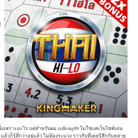
ี
า
ึ่งเพราะอะไร แต่สำหรับผม redkong89 ไม่ใช่แค่เว็บไซต์เล่น
แล้วก็รู้สึกว่าอยู่แล้ว ไม่ต้องระแวง ราวกับที่เคยรู้สึกกับหลาย