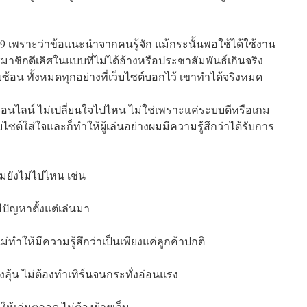
 เพราะว่าข้อแนะนำจากคนรู้จัก แม้กระนั้นพอใช้ได้ใช้งาน
สมาชิกดีเลิศในแบบที่ไม่ได้อ้างหรือประชาสัมพันธ์เกินจริง
ซับซ้อน ทั้งหมดทุกอย่างที่เว็บไซต์บอกไว้ เขาทำได้จริงหมด
โนออนไลน์ ไม่เปลี่ยนใจไปไหน ไม่ใช่เพราะแค่ระบบดีหรือเกม
็บไซต์ใส่ใจและก็ทำให้ผู้เล่นอย่างผมมีความรู้สึกว่าได้รับการ
ผมยังไม่ไปไหน เช่น
ีปัญหาตั้งแต่เล่นมา
ม่ทำให้มีความรู้สึกว่าเป็นเพียงแค่ลูกค้าปกติ
องลุ้น ไม่ต้องทำเทิร์นจนกระทั่งอ่อนแรง
้เล่นตลอด ไม่ต้องย้ายเว็บ