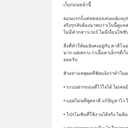
เว็บก่อนหน้านี้
ตอนแรกก็แค่ทดลองเล่นredkong89
จริงๆกลับต้องมาพบว่าเว็บนี้ดูแล
ไม่มีคำกล่าวเว่อร์ ไม่มีเงื่อนไข
สิ่งที่ทำให้ผมยังคงอยู่กับ คาสิ
มาก แต่เพราะว่าเนื้อหาเล็กๆที่เว
ยอมรับ
ตัวอย่างเหตุผลที่ชัดแจ้งว่าทำไม
• ระบบฝากถอนที่ไว้ใจได้ ไม่เคยม
• แอดไม่นที่พูดจาดี แก้ปัญหาไว ไ
• โปรโมชันที่ใช้งานได้จริง ไม่ต้
• เกมครบทุกแนว มีอะไรใหม่ๆมาให