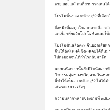
อายุเยอะแค่ไหนก็สามารถเล่นได้อ
โปรโมชั่นของ redkong89 ที่เลือก
สิ่งหนึ่งที่ผมถูกใจมากมายคือ re
แต่เลือกที่จะจัดโปรโมชั่นแบบใช้
โปรโมชั่นสล็อต89 คืนยอดเสียทุ
คืนให้อัตโนมัติ ซึ่งผมเคยได้คืน
ไปต่อยอดจนได้กำไรกลับมาอีก
นอกเหนือจากนั้นยังมีโบนัสฝากทีแร
กิจกรรมสุ่มของขวัญตามวันเทศกาล
นี้ทำให้เห็นว่า redkong89 ไม่ได้ท
เล่นระยะยาวจริงๆ
ความหลากหลายของเกมที่ redkon
ผมเองเป็นคนเล่นคาสิโนออนไลน์