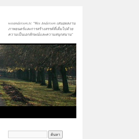
wesanderson.tv: "Wes Anderson เสนอผลงาน
ภาพยนตร์และการสร้างสรรค์ที่เต็มไปด้วย
ความเป็นเอกลักษณ์และความสนุกสนาน"