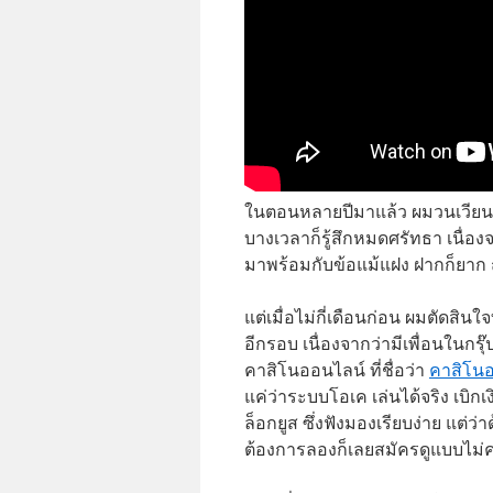
ในตอนหลายปีมาแล้ว ผมวนเวียนอ
บางเวลาก็รู้สึกหมดศรัทธา เนื่อง
มาพร้อมกับข้อแม้แฝง ฝากก็ยาก 
แต่เมื่อไม่กี่เดือนก่อน ผมตัดสิน
อีกรอบ เนื่องจากว่ามีเพื่อนในกรุ๊
คาสิโนออนไลน์ ที่ชื่อว่า
คาสิโน
แค่ว่าระบบโอเค เล่นได้จริง เบิกเงิ
ล็อกยูส ซึ่งฟังมองเรียบง่าย แต่ว
ต้องการลองก็เลยสมัครดูแบบไม่