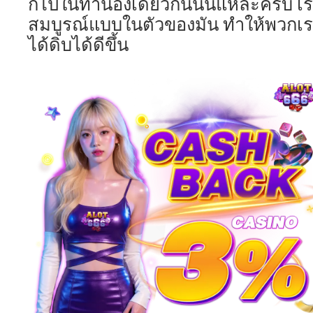
ก็ไปในทำนองเดียวกันนั่นแหละครับ เราก
สมบูรณ์แบบในตัวของมัน ทำให้พวกเร
ได้ดิบได้ดีขึ้น