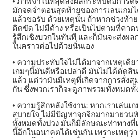
• ภาพจำในที่สุดส่งผลกระทบต่อการตั
มักจดจำตอนสุดท้ายของการเล่นเกมได้
แล้วขอรับ ด้วยเหตุนั้น ถ้าหากช่วงท้าย
ติดขัด ไม่มีค้าง หรือเป็นไปตามที่คา
รู้สึกเชิงบวกในทันที และก็มันจะส่ง
ในคราวต่อไปด้วยนั่นเอง
• ความประทับใจไม่ได้มาจากเหตุเดียว
เกมๆนี้มันดีหรือเปล่าดี มันไม่ได้ตัดสิ
แล้ว แต่ว่ามันมีเหตุที่เกิดจากการสั่
กัน ซึ่งพวกเราก็จะดูภาพรวมทั้งหมดทั้
• ความรู้สึกหลังใช้งาน: หากเราเล่น
สบายใจ ไม่มีปัญหาจุกจิกมากมายวนห
ทั้งหมดทั้งปวง มันก็มีลักษณะท่าทางท
นี้อีกในอนาคตได้เช่นกัน เพราะเหตุว่