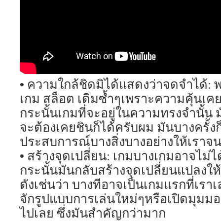
• ความใกล้ชิดมิได้แสดงว่าจดจำได้:
เกม สล็อต เดิมซ้ำๆเพราะความคุ้นเค
กระนั้นเกมที่จะอยู่ในความทรงจำนั้น ม
จะต้องเคยชินก็ได้ครับผม มันบางครั้
ประสบการณ์บางสิ่งบางอย่างให้เราจ
• สร้างจุดเปลี่ยน: เกมบางเกมอาจไม่ได้
กระนั้นมันกลับสร้างจุดเปลี่ยนแปลงให้
ดังเช่นว่า บางทีอาจเป็นเกมแรกที่เราเล่
จักรูปแบบการเล่นใหม่ๆหรือเปิดมุมมอง
ไปเลย ซึ่งมันสำคัญกว่ามาก