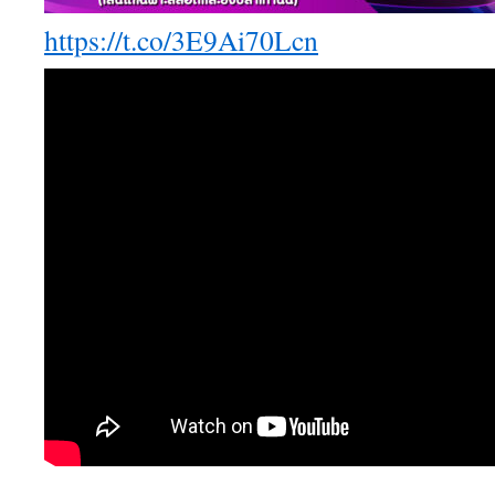
https://t.co/3E9Ai70Lcn
…