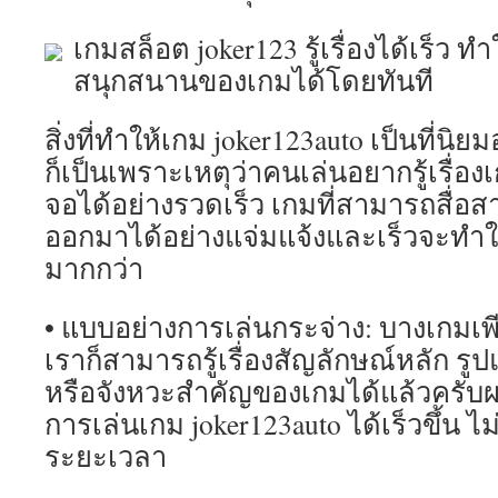
เกมสล็อต joker123 รู้เรื่องได้เร็ว ท
สนุกสนานของเกมได้โดยทันที
สิ่งที่ทำให้เกม joker123auto เป็นที่นิย
ก็เป็นเพราะเหตุว่าคนเล่นอยากรู้เรื่องเก
จอได้อย่างรวดเร็ว เกมที่สามารถสื่อส
ออกมาได้อย่างแจ่มแจ้งและเร็วจะทำ
มากกว่า
• แบบอย่างการเล่นกระจ่าง: บางเกมเพี
เราก็สามารถรู้เรื่องสัญลักษณ์หลัก รู
หรือจังหวะสำคัญของเกมได้แล้วครับผม
การเล่นเกม joker123auto ได้เร็วขึ้น
ระยะเวลา