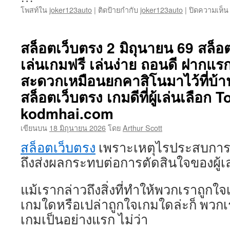
โพสท์ใน
joker123auto
|
ติดป้ายกำกับ
joker123auto
|
ปิดความเห็น
สล็อตเว็บตรง 2 มิถุนายน 69 สล็
เล่นเกมฟรี เล่นง่าย ถอนดี ฝากแ
สะดวกเหมือนยกคาสิโนมาไว้ที่บ้าน
สล็อตเว็บตรง เกมดีที่ผู้เล่นเลือก
kodmhai.com
เขียนบน
18 มิถุนายน 2026
โดย
Arthur Scott
สล็อตเว็บตรง
เพราะเหตุไรประสบการณ
ถึงส่งผลกระทบต่อการตัดสินใจของผู้เ
แม้เรากล่าวถึงสิ่งที่ทำให้พวกเราถูกใ
ท
เกมใดหรือเปล่าถูกใจเกมใดล่ะก็ พวกเ
เกมเป็นอย่างแรก ไม่ว่า