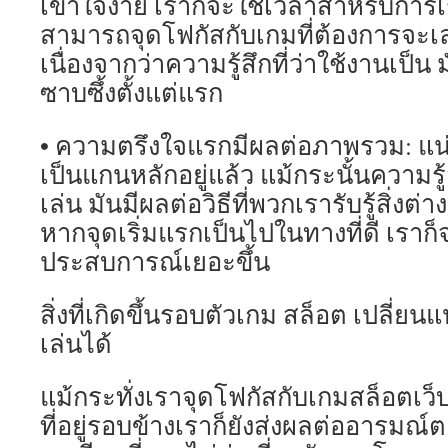
เข้าใจง่าย เราก็จะใช้เวลาสำหรับการเ
สามารถจุดโฟกัสกับเกมที่ต้องการจะเล
เนื่องจากว่าความรู้สึกที่ว่าใช้งานเป็
ซาบซึ้งตั้งแต่แรก
• ความตรึงใจแรกมีผลต่อภาพรวม: แน
เป็นแกนหลักอยู่แล้ว แม้กระนั้นความรู้สึ
เล่น มันมีผลต่อวิธีที่พวกเรารับรู้สิ่งต่
หากจุดเริ่มแรกเป็นไปในทางที่ดี เราก็
ประสบการณ์เยอะขึ้น
สิ่งที่เกิดขึ้นรอบตัวเกม สล็อต เปลี่
เล่นได้
แม้กระทั่งเราจุดโฟกัสกับเกมสล็อตเว็บไ
ที่อยู่รอบข้างเราก็ยังส่งผลต่ออารม