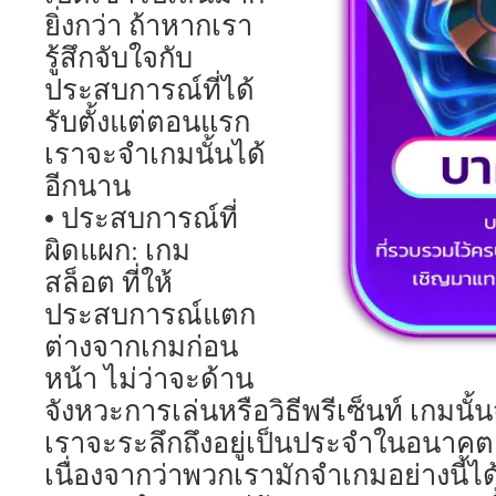
ยิ่งกว่า ถ้าหากเรา
รู้สึกจับใจกับ
ประสบการณ์ที่ได้
รับตั้งแต่ตอนแรก
เราจะจำเกมนั้นได้
อีกนาน
• ประสบการณ์ที่
ผิดแผก: เกม
สล็อต ที่ให้
ประสบการณ์แตก
ต่างจากเกมก่อน
หน้า ไม่ว่าจะด้าน
จังหวะการเล่นหรือวิธีพรีเซ็นท์ เกมนั้
เราจะระลึกถึงอยู่เป็นประจำในอนาค
เนื่องจากว่าพวกเรามักจำเกมอย่างนี้ได