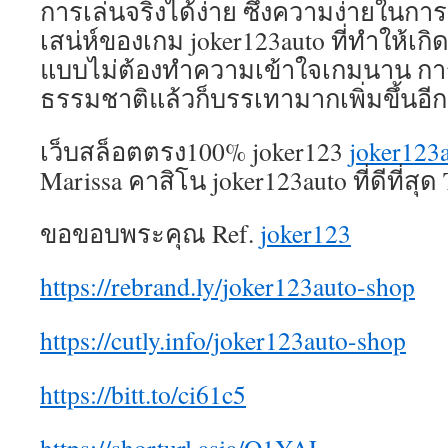
การเล่นจริงได้ง่าย ซึ่งความง่ายในกา
เสน่ห์ของเกม joker123auto ที่ทำให้เ
แบบไม่ต้องทำความเข้าใจเกมนาน การ
ธรรมชาติแล้วก็บรรเทามากเพิ่มขึ้นอีก
เว็บสล็อตตรง100% joker123
joker123
Marissa คาสิโน joker123auto ที่ดีที่สุด
ขอขอบพระคุณ Ref.
joker123
https://rebrand.ly/joker123auto-shop
https://cutly.info/joker123auto-shop
https://bitt.to/ci61c5