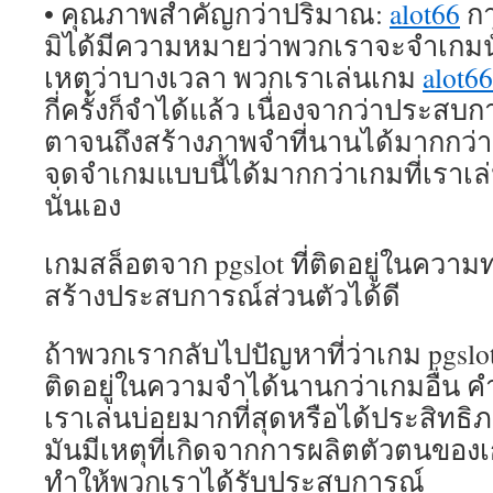
• คุณภาพสำคัญกว่าปริมาณ:
alot66
กา
มิได้มีความหมายว่าพวกเราจะจำเกมนั
เหตุว่าบางเวลา พวกเราเล่นเกม
alot6
กี่ครั้งก็จำได้แล้ว เนื่องจากว่าประสบก
ตาจนถึงสร้างภาพจำที่นานได้มากกว่า
จดจำเกมแบบนี้ได้มากกว่าเกมที่เราเล
นั่นเอง
เกมสล็อตจาก pgslot ที่ติดอยู่ในความท
สร้างประสบการณ์ส่วนตัวได้ดี
ถ้าพวกเรากลับไปปัญหาที่ว่าเกม pgslot
ติดอยู่ในความจำได้นานกว่าเกมอื่น ค
เราเล่นบ่อยมากที่สุดหรือได้ประสิทธิภา
มันมีเหตุที่เกิดจากการผลิตตัวตนของเก
ทำให้พวกเราได้รับประสบการณ์