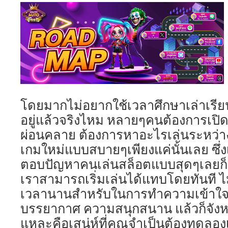
รองรับ
มือ
ถือ
ทุก
ระบบ
5
สิงหาคม
26
เว็บ
ใหญ่
โดยมากไม่อยากใช้เวลาศึกษาเล่าเรี
alot66.net
อยู่แล้วจริงไหม หลายๆคนต้องการเปิดเ
casino
online
ผ่อนคลาย ต้องการหาอะไรเล่นระหว่า
เว็บ
เกมใหม่แบบสบายๆเพียงแค่นั้นเลย ซึ่งเ
แม่
เครดิต
ตอบปัญหาคนเล่นสล็อตแบบสุดๆเลยก็ว่
ฟรี
เราสามารถเริ่มเล่นได้แทบโดยทันที ไม่
Top
44
เวลานานสำหรับในการทำความเข้าใจโค
by
บรรยากาศ ความสนุกสนาน แล้วก็จังหว
Shantell
แหละคือเสน่ห์ที่คุณจำเป็นต้องทดลอง