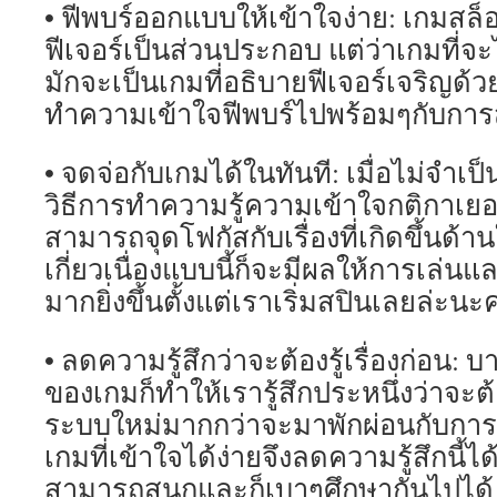
• ฟีพบร์ออกแบบให้เข้าใจง่าย: เกมส
ฟีเจอร์เป็นส่วนประกอบ แต่ว่าเกมที่จะ
มักจะเป็นเกมที่อธิบายฟีเจอร์เจริญด
ทำความเข้าใจฟีพบร์ไปพร้อมๆกับการส
• จดจ่อกับเกมได้ในทันที: เมื่อไม่จำเป็
วิธีการทำความรู้ความเข้าใจกติกาเย
สามารถจุดโฟกัสกับเรื่องที่เกิดขึ้นด
เกี่ยวเนื่องแบบนี้ก็จะมีผลให้การเล่น
มากยิ่งขึ้นตั้งแต่เราเริ่มสปินเลยล่ะนะ
• ลดความรู้สึกว่าจะต้องรู้เรื่องก่อน:
ของเกมก็ทำให้เรารู้สึกประหนึ่งว่าจะ
ระบบใหม่มากกว่าจะมาพักผ่อนกับการเ
เกมที่เข้าใจได้ง่ายจึงลดความรู้สึกนี้ไ
สามารถสนุกและก็เบาๆศึกษากันไปได้