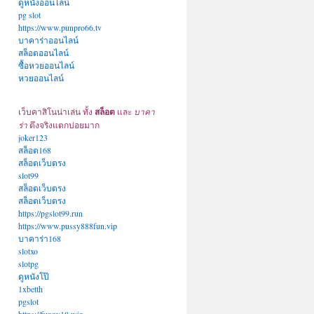
ดูหนังออนไลน์
pg slot
https://www.punpro66.tv
บาคาร่าออนไลน์
สล็อตออนไลน์
ซื้อหวยออนไลน์
หวยออนไลน์
เว็บคาสิโนน่าเล่น ทั้ง
สล็อต
และ
บาคา
ร่า
ตึงจริงแตกบ่อยมาก
joker123
สล็อต168
สล็อตเว็บตรง
slot99
สล็อตเว็บตรง
สล็อตเว็บตรง
https://pgslot99.run
https://www.pussy888fun.vip
บาคาร่า168
slotxo
slotpg
ดูหนังโป๊
1xbetth
pgslot