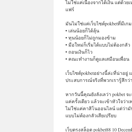
ไม่ใช่แค่เนื่องจากได้เงิน แต่ด้วย
แฟร์
มันไม่ใช่แค่เว็บไซต์pokbetที่มีเ
• เล่นน้อยก็ได้ลุ้น
• ทุนน้อยก็ไม่ถูกมองข้าม
• มือใหม่ก็เริ่มได้แบบไม่ต้องกลัว
• ถอนเงินก็ไว
• คณะทำงานก็ดูแลเสมือนเพื่อน
เว็บไซต์pokbetอย่างนี้ล่ะที่น่าอย
ประสบการณ์จริงที่พวกเรารู้สึกว่าค
หากวันนี้คุณยังลังเลว่า pokbe
แค่ครั้งเดียว แล้วจะเข้าหัวใจว่
ไม่ใช่แค่คาสิโนออนไลน์ แต่ว่ามัน
แบบไม่ต้องกลัวเสียเปรียบ
เว็บตรงสล็อต pokbet88 10 Decemb