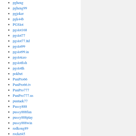
pgheng
pgheng99
pgjoker
pgk44b
PGSlot
pgslot168
pgslot77
pgslot77.ltd
pgslot99
pgslot99.in
pgslotceo
pgslotfish
pgslotth
pokbet
PunPro66
PunPro66.tv
PunPro777
PunPro777.us
puntaek77
Pussy888
pussy888fun
pussy888play
pussy888win
redkong89
rocket45