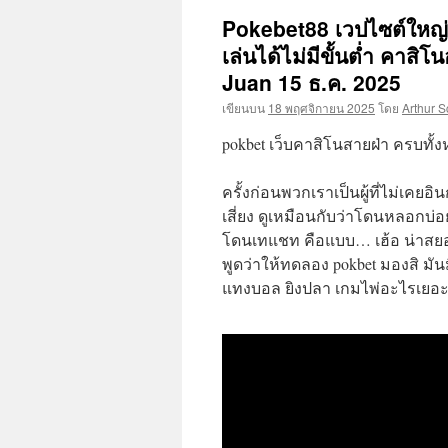
Pokebet88 เวปไซต์ใหญ่ 
เนื้อหา
เล่นได้ไม่มีขั้นต่ำ คาสิ
Juan 15 ธ.ค. 2025
เขียนบน
18 พฤศจิกายน 2025
โดย
Arthur S
pokbet เว็บคาสิโนสายฝ่า ครบทั้ง
ครั้งก่อนพวกเราเป็นผู้ที่ไม่เค
เสี่ยง ดูเหมือนกับว่าโดนหลอกบ
โดนเทแชท คือแบบ… เฮ้อ น่าสยองแ
พูดว่าให้ทดลอง pokbet มองสิ มันม
แทงบอล ยิงปลา เกมไพ่อะไรเย