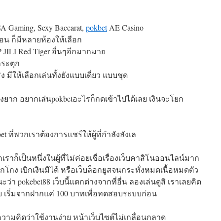
SA Gaming, Sexy Baccarat,
pokbet
AE Casino
ดอน ก็มีหลายห้องให้เลือก
P JILI Red Tiger อื่นๆอีกมากมาย
กระตุก
มีให้เลือกเล่นทั้งยังแบบเดี่ยว แบบชุด
ุ่งยาก อยากเล่นpokbetอะไรก็กดเข้าไปได้เลย เงินจะโยก
ที่พวกเราต้องการแชร์ให้ผู้ที่กำลังลังเล
ก็เป็นหนึ่งในผู้ที่ไม่ค่อยเชื่อเรื่องเว็บคาสิโนออนไลน์มาก
โกง เบิกเงินมิได้ หรือเว็บล็อกยูสจนกระทั่งหมดเนื้อหมดตัว
า pokebet88 เว็บนี้แตกต่างจากที่อื่น ลองเล่นดูสิ เราเลยคิด
าย เริ่มจากฝากแค่ 100 บาทเพื่อทดสอบระบบก่อน
วามคิดว่าใช้งานง่าย หน้าเว็บไซต์ไม่เกลื่อนกลาด