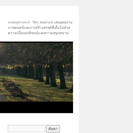
wesanderson.tv: "Wes Anderson เสนอผลงาน
ภาพยนตร์และการสร้างสรรค์ที่เต็มไปด้วย
ความเป็นเอกลักษณ์และความสนุกสนาน"