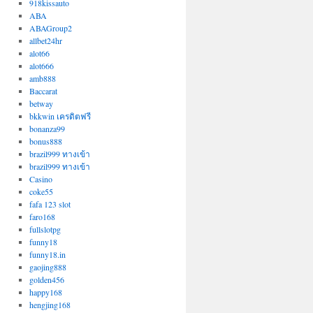
918kissauto
ABA
ABAGroup2
allbet24hr
alot66
alot666
amb888
Baccarat
betway
bkkwin เครดิตฟรี
bonanza99
bonus888
brazil999 ทางเข้า
brazil999 ทางเข้า
Casino
coke55
fafa 123 slot
faro168
fullslotpg
funny18
funny18.in
gaojing888
golden456
happy168
hengjing168