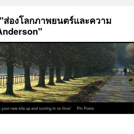
 "ส่องโลกภาพยนตร์และความ
 Anderson"
t your new site up and running in no time!
Pin Posts