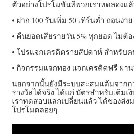
ตัวอย่างโปรโมชั่นที่พวกเราทดลองแล้ว
• ฝาก 100 รับเพิ่ม 50 เทิร์นต่ำ ถอนง่าย
• คืนยอดเสียรายวัน 5% ทุกยอด ไม่ต้อ
• โปรแจกเครดิตรายสัปดาห์ สำหรับคน
• กิจกรรมแจกทอง แจกเครดิตฟรี ผ่านห
นอกจากนั้นยังมีระบบสะสมแต้มจากก
รางวัลได้จริง ได้แก่ บัตรสำหรับเติมเงิน
เราทดสอบแลกเปลี่ยนแล้ว ได้ของส่งมา
โปรโมตลอยๆ