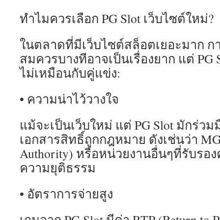
ทำไมควรเลือก PG Slot เว็บไซต์ใหม่?
ในตลาดที่มีเว็บไซต์สล็อตเยอะมาก การ
สมควรบางทีอาจเป็นเรื่องยาก แต่ PG Slo
ไม่เหมือนกับคู่แข่ง:
• ความน่าไว้วางใจ
แม้จะเป็นเว็บใหม่ แต่ PG Slot มักร่วมมือ
เอกสารสิทธิ์ถูกกฎหมาย ดังเช่นว่า M
Authority) หรือหน่วยงานอื่นๆที่รับร
ความยุติธรรม
• อัตราการจ่ายสูง
เกมจาก PG Slot มีค่า RTP (Return to P