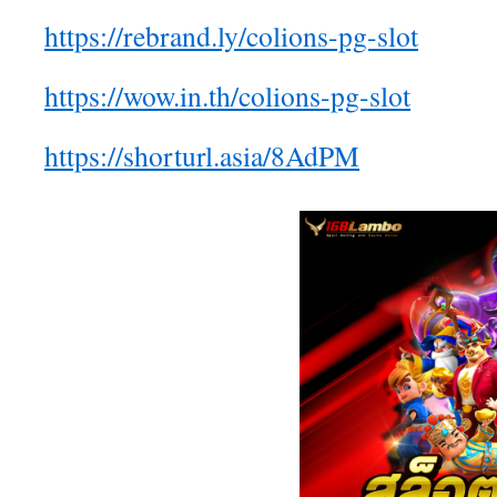
https://rebrand.ly/colions-pg-slot
https://wow.in.th/colions-pg-slot
https://shorturl.asia/8AdPM