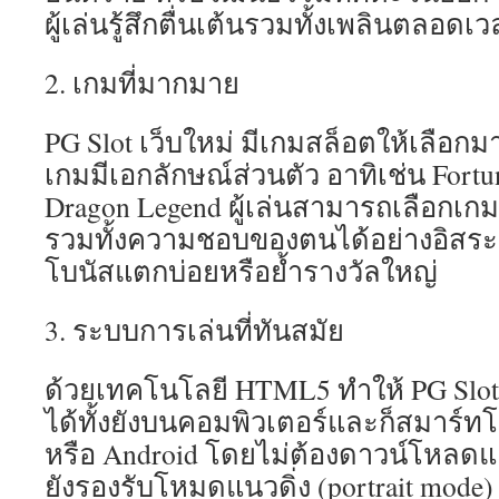
ผู้เล่นรู้สึกตื่นเต้นรวมทั้งเพลินตลอดเ
2. เกมที่มากมาย
PG Slot เว็บใหม่ มีเกมสล็อตให้เลือกม
เกมมีเอกลักษณ์ส่วนตัว อาทิเช่น Fortu
Dragon Legend ผู้เล่นสามารถเลือกเก
รวมทั้งความชอบของตนได้อย่างอิสระ ไ
โบนัสแตกบ่อยหรือย้ำรางวัลใหญ่
3. ระบบการเล่นที่ทันสมัย
ด้วยเทคโนโลยี HTML5 ทำให้ PG Slot
ได้ทั้งยังบนคอมพิวเตอร์และก็สมาร์ทโ
หรือ Android โดยไม่ต้องดาวน์โหลดแ
ยังรองรับโหมดแนวดิ่ง (portrait mode