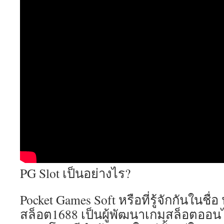
PG Slot เป็นอย่างไร?
Pocket Games Soft หรือที่รู้จักกันในชื่
สล็อต1688 เป็นผู้พัฒนาเกมสล็อตออนไลน์