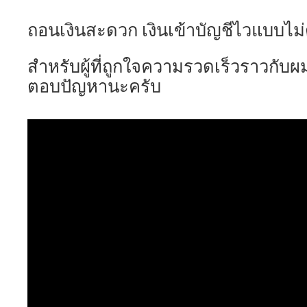
ถอนเงินสะดวก เงินเข้าบัญชีไวแบบไม่ต
สำหรับผู้ที่ถูกใจความรวดเร็วราวกับผม
ตอบปัญหานะครับ