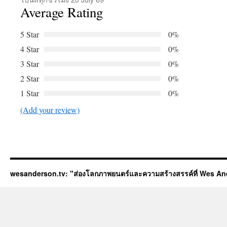
Average Rating
5 Star
0%
4 Star
0%
3 Star
0%
2 Star
0%
1 Star
0%
(Add your review)
wesanderson.tv: "ส่องโลกภาพยนตร์และความสร้างสรรค์ที่ Wes A