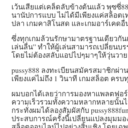
เว้นเสียแต่เคล็ดลับข้างต้นแล้ว พุซซี่88
นานัปการแบบ ไม่ได้มีเพียงแค่สล็อตเท่า
ปลา เกมคาสิโนสด และเกมอาร์เคดอื่น
ซึ่งทุกเกมล้วนรักษามาตรฐานเดียวกั
เล่นลื่น” ทำให้ผู้เล่นสามารถเปลี่ย
โดยไม่ต้องสลับแอปไปๆมาๆให้วุ่นวาย
pussy888 ลงทะเบียนสมัครสมาชิกผ่าน
เพียงแค่ไม่ถึง 1 วินาที เกมสล็อต ครบท
ผมบอกได้เลยว่าการมองหาแพลตฟอร์ม
ความเร็วรวมทั้งความหลากหลายนั้นไม
กระทั่งผมได้ลองสัมผัสกับ pussy888fun
ประสบการณ์ครั้งนี้เปลี่ยนแปลงมุมมอง
สล็อตออนไลน์ไปอย่างสิ้นเชิง โดยเฉพาะ