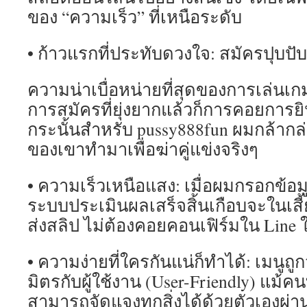
ของ “ความเร็ว” ที่เหนือระดับ
• ก้าวแรกที่ประทับดวงใจ: สมัครปุบปับ 
ความน่าเบื่อหน่ายที่สุดของการเล่นเ
การสมัครที่ยุ่งยากแล้วก็การคอยการ
กระนั้นสำหรับ pussy888fun ผมกล้ากล
ของเขาทำมาเพื่อฆ่าคู่แข่งจริงๆ
• ความเร็วเหนือแสง: เมื่อผมกรอกข้อมู
ระบบประเมินผลเสร็จสิ้นเกือบจะในเสี้
ส่งสลิป ไม่ต้องคอยคอนเฟิร์มใน Line ใ
• ความง่ายที่ใครกันแน่ก็ทำได้: เมนูถ
มิตรกับผู้ใช้งาน (User-Friendly) แม้คน
สามารถจัดแจงทุกสิ่งได้ด้วยตัวเองผ่า