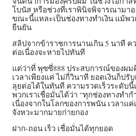
จินตนาการมองครับผม ในช่วงโอกาสทอ
โบนัส หรือช่วงที่เราพินิจพิจารณามาอย
ขณะนี้แหละเป็นช่องทางทำเงิน แม้พ
ยืนยัน
สลิปจากข้าราชการนานเกิน 5 นาที ค
ต่อเนื่องจะหายไปทันที
แต่ว่าที่ พุซซี่888 ประสบการณ์ของผมค
เวลาเพียงแค่ ไม่กี่วินาที ยอดเงินก็ปรั
ลุยต่อได้ในทันที ความรวดเร็วระดับนี
พวกเราเชื่อมั่นได้ว่า “ทุกช่องทางทำ
เนื่องจากในโลกของการพนัน เวลาแค่เส
จังหวะมากมายก่ายกอง
ฝาก-ถอน เร็ว เชื่อมั่นได้ทุกยอด