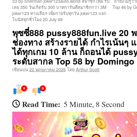
33 by Sherman joker123auto.world สมาชิกใหม่ รับ
ถ้ายังไม่รู้
เลย 350 วันเกิดรับ 300 บาทการันตีสมาชิกกว่า 3M
Top 46 by G
เนื้อหา
joker123 ทางเลือก เพิ่มรายรับทุกวัน joker123 แจก
โบนัสทุกชั่วโมง 20 July 69
พุซซี่888 pussy888fun.live 20 
ช่องทาง สร้างรายได้ กำไรเน้นๆ
ได้ทุกเกม 10 ล้าน ก็ถอนได้ pu
ระดับสากล Top 58 by Domingo
เขียนบน
22 พฤษภาคม 2026
โดย
Arthur Scott
0
0
Read Time:
5 Minute, 8 Second