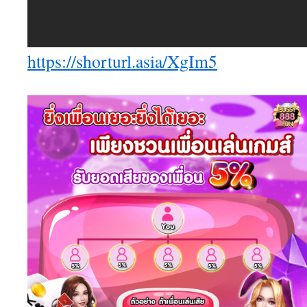
https://shorturl.asia/XgIm5