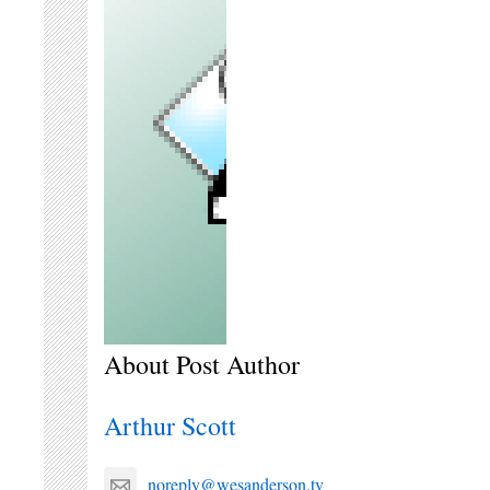
About Post Author
Arthur Scott
noreply@wesanderson.tv