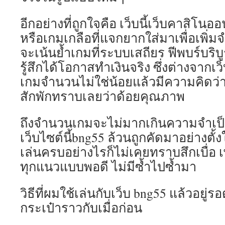
อีกอย่างที่ถูกใจคือ เว็บนี้เว็บคาสิโนอ
หรือเกมเกลือที่แจกยากใส่มาเพื่อเพิ่ม
จะเน้นย้ำเกมที่ระบบเสถียร ฟีพบร์บริบู
รู้สึกได้โอกาสทำเงินจริง ซึ่งต่างจากเว
เกมจำนวนไม่ใช่น้อยแล้วมีความคิดว่าด
สักพักทราบเลยว่าด้อยคุณภาพ
ถึงจำนวนเกมจะไม่มากเกินความจำเป็น แ
เว็บไซต์นี้bng55 ล้วนถูกคัดมาอย่างตั
เล่นครบอย่างไรก็ไม่เคยทราบสึกเบื่อ
ทุกแนวแบบพอดี ไม่มีซ้ำไปซ้ำมา
วิธีที่ผมใช้เล่นกับเว็บ bng55 แล้วอยู
กระเป๋าราวกับเมื่อก่อน