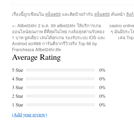
เรื่องนี้ถูกเขียนใน
สล็อต55
และติดป้ายกำกับ
สล็อต55
คั่นหน้า
ลิงก
←
Allbet24hr 2 ม.ค. 69 allbet24hr ให้บริการเกม
casino onlin
ออนไลน์คุณภาพ ดีที่สุดในไทย กงล้อสุลต่านรับทอง
ๆ มันมีประโย
1 บาท ยูสเดียว เล่นได้ทุกเกม รองรับระบบ IOS และ
เล่น To
Andriod scr888 การันตีจากรีวิวจริง Top 86 by
Franchesca Allbet24hr.life
Average Rating
5 Star
0%
4 Star
0%
3 Star
0%
2 Star
0%
1 Star
0%
(Add your review)