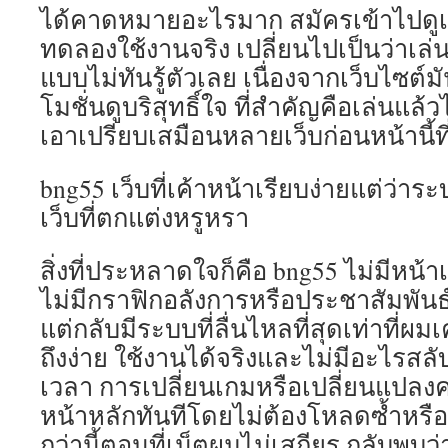
ได้คาดหมายอะไรมาก สมัครเข้าไปดูเล่
ทดลองใช้งานจริง เปลี่ยนไปเป็นว่าเล่
แบบไม่ทันรู้ตัวเลย เนื่องจากเว็บไซต์ม
โมชั่นดูบริสุทธิ์ใจ ที่สำคัญคือเล่นแล
เอาเปรียบเสมือนหลายเว็บก่อนหน้านี้ท
bng55 เว็บที่เค้าหน้าเรียบง่ายแต่ว่าร
เว็บที่ตกแต่งหรูหรา
สิ่งที่ประหลาดใจก็คือ bng55 ไม่มีหน้า
ไม่มีกราฟิกอลังการหรือประชาสัมพัน
แต่กลับมีระบบที่ลื่นไหลที่สุดเท่าที่ผ
ถึงง่าย ใช้งานได้จริงและไม่มีอะไรสลั
เวลา การเปลี่ยนเกมหรือเปลี่ยนแปล
หน้าหลักทันทีโดยไม่ต้องโหลดซ้ำหรือเ
กว่านี้ตอนที่เน็ตผมไม่เสถียร กลับพบว