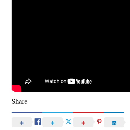
Share