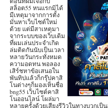
ตอนที่ผมเจอกับ
สล็อต55 หนแรกมิได้
มีเหตุมาจากการตั้ง
มั่นหาเว็บไซต์ใหม่
ด้วย แต่มีสาเหตุมา
จากระบบของเว็บเดิม
ที่ผมเล่นประจำเกิด
ล่มติดกันนับเป็นเวลา
หลายวันกระทั่งหมด
ความอดทน พอลอง
เสิร์ชหาข้อเสนอใน
พันทิปแล้วก็กรุ๊ปคาสิ
โนต่างๆก็มองเห็นชื่อ
bng55 เว็บไซต์คาสิ
โนออนไลน์ โผล่มา
หลายครั้งด้วยเสียงรีวิวในทางบวกเป็นส