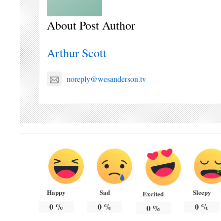
About Post Author
Arthur Scott
noreply@wesanderson.tv
Happy
Sad
Sleepy
Excited
0
%
0
%
0
%
0
%