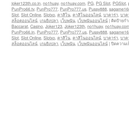
joker123th.co.in
,
no1huay
,
no1huay.com
,
PG
,
PG Slot
,
PGSlot
,
PunPro66.tv
,
PunPro777
,
PunPro777.us
,
Pussy888
,
sagame16
Slot
,
Slot Online
,
Slotxo
,
คาสิโน
,
คาสิโนออนไลน์
,
บาคาร่า
,
บาคา
สล็อตออนไลน์
,
เกมยิงปลา
,
เว็บพนัน
,
เว็บพนันออนไลน์
|
ติดป้ายกำ
Baccarat
,
Casino
,
Joker123
,
Joker123th
,
no1huay
,
no1huay.co
PunPro66.in
,
PunPro777
,
PunPro777.us
,
Pussy888
,
sagame16
Slot
,
Slot Online
,
Slotxo
,
คาสิโน
,
คาสิโนออนไลน์
,
บาคาร่า
,
บาคา
สล็อตออนไลน์
,
เกมยิงปลา
,
เว็บพนัน
,
เว็บพนันออนไลน์
|
ปิดความเ