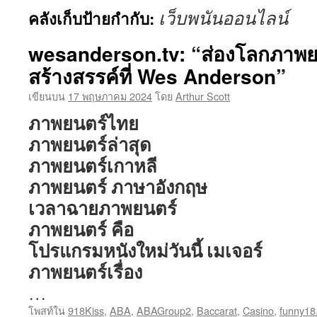
เว็บพนันออนไลน์
คลังเก็บป้ายกำกับ:
เนื้อหา
wesanderson.tv: “ส่องโลกภาพ
สร้างสรรค์ที่ Wes Anderson”
เขียนบน
17 พฤษภาคม 2024
โดย
Arthur Scott
ภาพยนตร์ไทย
ภาพยนตร์ล่าสุด
ภาพยนตร์เกาหลี
ภาพยนตร์ ภาษาอังกฤษ
เวลาฉายภาพยนตร์
ภาพยนตร์ คือ
โปรแกรมหนังใหม่วันนี้ เมเจอร์
ภาพยนตร์เรื่อง
…
โพสท์ใน
918Kiss
,
ABA
,
ABAGroup2
,
Baccarat
,
Casino
,
funny18.