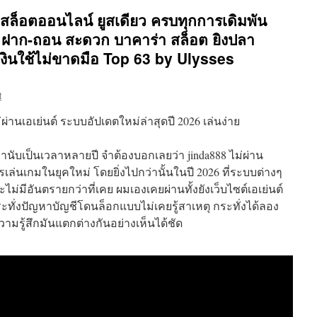
สล็อตออนไลน์ ยูสเดียว ครบทุกการเดิมพัน
88 ฝาก-ถอน สะดวก บาคาร่า สล็อต ยิงปลา
มีเงินใช้ไม่ขาดมือ Top 63 by Ulysses
t
ผ่านเอเย่นต์ ระบบอัปเดตใหม่ล่าสุดปี 2026 เล่นง่าย
านับเป็นเวลาหลายปี จำต้องบอกเลยว่า jinda888 ไม่ผ่าน
ล่นเกมในยุคใหม่ โดยยิ่งไปกว่านั้นในปี 2026 ที่ระบบต่างๆ
ะไม่มีอันตรายกว่าที่เคย ผมเองเคยผ่านทั้งยังเว็บไซต์เอเย่นต์
ทั่งปัญหาบัญชีโดนล็อกแบบไม่เคยรู้สาเหตุ กระทั่งได้ลอง
วามรู้สึกมันแตกต่างกันอย่างเห็นได้ชัด