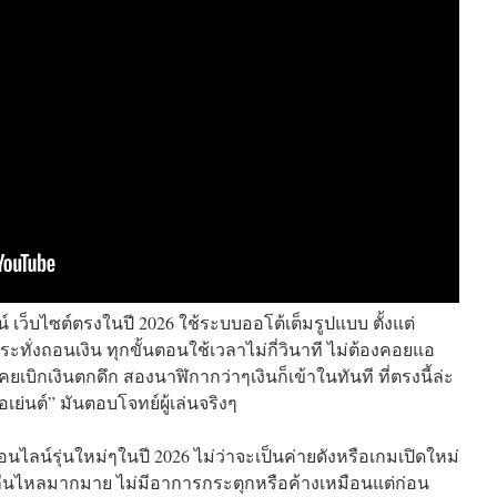
ว็บไซต์ตรงในปี 2026 ใช้ระบบออโต้เต็มรูปแบบ ตั้งแต่
ทั่งถอนเงิน ทุกขั้นตอนใช้เวลาไม่กี่วินาที ไม่ต้องคอยแอ
คยเบิกเงินตกดึก สองนาฬิกากว่าๆเงินก็เข้าในทันที ที่ตรงนี้ล่ะ
เอเย่นต์” มันตอบโจทย์ผู้เล่นจริงๆ
น์รุ่นใหม่ๆในปี 2026 ไม่ว่าจะเป็นค่ายดังหรือเกมเปิดใหม่
ื่นไหลมากมาย ไม่มีอาการกระตุกหรือค้างเหมือนแต่ก่อน