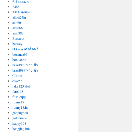
918kissauto
ABA
ABAGroup2
allbet24hr
alot66
alot666
amb888
Baccarat
betway
bkkwin เครดิตฟรี
bonanza99
bonus888
brazil999 ทางเข้า
brazil999 ทางเข้า
Casino
coke55
fafa 123 slot
faro168
fullslotpg
funny18
funny18.in
gaojing888
golden456
happy168
hengjing168