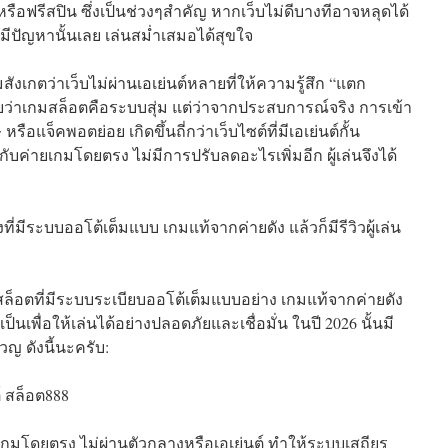
รือฟรีสปิน ซึ่งเป็นช่วงๆสำคัญ หากเว็บไม่ดีบางทีอาจหลุดได้
ยมีปัญหานั้นเลย เล่นสม่ำเสมอได้สุขใจ
ังเกตว่าเว็บไม่ผ่านเอเย่นต์หลายที่ให้ความรู้สึก “แตก
ราบว่าเกมสล็อตคือระบบสุ่ม แต่ว่าจากประสบการณ์จริง การเข้า
หรือแจ็คพอตย่อย เกิดขึ้นถี่กว่าเว็บไซต์ที่มีเอเย่นต์กั้น
ับค่ายเกมโดยตรง ไม่มีการปรับลดอะไรเพิ่มอีก ผู้เล่นจึงได้
ี่มีระบบออโต้เต็มแบบ เกมแท้จากค่ายดัง แล้วก็มีรีวิวผู้เล่น
สล็อตที่มีระบบระเบียบออโต้เต็มแบบอย่าง เกมแท้จากค่ายดัง
งจำเป็นเพื่อให้เล่นได้อย่างปลอดภัยและเชื่อมั่น ในปี 2026 นั้นมี
 ดังนี้นะครับ:
ต์ สล็อต888
ารเกมโดยตรง ไม่ผ่านตัวกลางหรือเอเย่นต์ ทำให้ระบบเสถียร