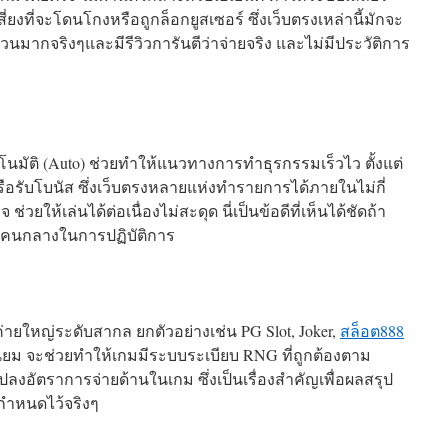
่ยงที่จะโดนโกงหรือถูกล็อกยูสเซอร์ ซึ่งเว็บตรงเหล่านี้มักจะ
วนมากจริงๆและมีรีวิวการันตีว่าจ่ายจริง และไม่มีประวัติการ
ตโนมัติ (Auto) ช่วยทำให้แนวทางการทำธุรกรรมเร็วไว ตั้งแต่
ือรับโบนัส ซึ่งเว็บตรงหลายแห่งทำรายการได้ภายในไม่กี่
วยให้เล่นได้ต่อเนื่องไม่สะดุด นี่เป็นข้อดีที่เห็นได้ชัดถ้า
งใช้คนกลางในการปฏิบัติการ
กค่ายใหญ่ระดับสากล ยกตัวอย่างเช่น PG Slot, Joker,
สล็อต888
ดนิยม จะช่วยทำให้เกมมีระบบระเบียบ RNG ที่ถูกต้องตาม
ลงอัตราการจ่ายด้านในเกม ซึ่งเป็นเรื่องสำคัญเพื่อผลสรุป
กำหนดไว้จริงๆ