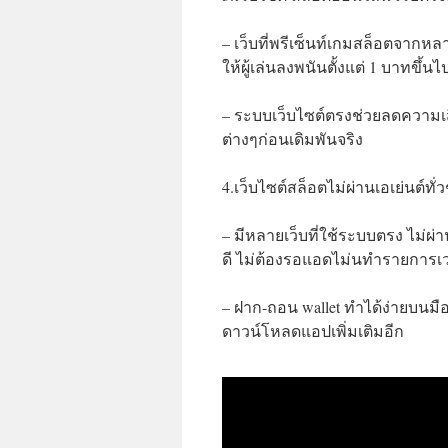
– เว็บที่พรีเซ็นท์เกมสล็อตจากหล
ให้ผู้เล่นลงพนันตั้งแต่ 1 บาทขึ้นไ
– ระบบเว็บไซต์ตรงช่วยลดความเส
ต่างๆก่อนเดิมพันจริง
4.เว็บไซต์สล็อตไม่ผ่านเอเย่นต์ทั่
– มีหลายเว็บที่ใช้ระบบตรง ไม่ผ่
ดี ไม่ต้องรอแอดไม่นทำรายการ
– ฝาก-ถอน wallet ทำได้ง่ายบนมือถ
ดาวน์โหลดแอปเพิ่มเติมอีก