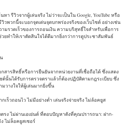
า รีวิวจากผู้เล่นจริง ไม่ว่าจะเป็นใน Google, YouTube หรือ
ีวิวพวกนี้จะบอกจุดเด่นจุดบกพร่องจริงของเว็บไซต์ อย่างเช่น
มรวดเร็วของการถอนเงิน ความบริสุทธิ์ใจสำหรับเพื่อการ
ิงช่วยทำให้เราตัดสินใจได้ดีมากยิ่งกว่าการดูประชาสัมพันธ์
าน
กสารสิทธิ์หรือการยืนยันจากหน่วยงานที่เชื่อถือได้ ซึ่งแสดง
ต์นั้นได้รับการตรวจตราแล้วก็ต้องปฏิบัติตามกฎระเบียบ ซึ่ง
วางใจให้ผู้เล่นมากยิ่งขึ้น
ากเร็วถอนไว ไม่มีอย่างต่ำ เล่นจริงจ่ายจริง ไม่ล้อคยูส
อตตรง ไม่ผ่านเอเย่นต์ ที่ตอบปัญหาดังที่คุณปรารถนา: ฝาก-
ริง ไม่ล็อคยูสเซอร์