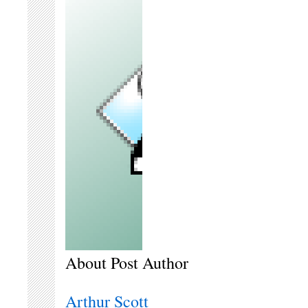
About Post Author
Arthur Scott