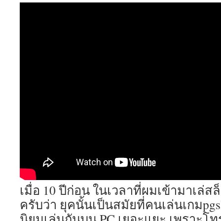
เมื่อ 10 ปีก่อน ในเวลาที่ผมเข้ามาเล่สล
ครับว่า ยุคนั้นเป็นสมัยที่คนเล่นเกมp
นิยมเล่นกันบน PC เยอะแยะ เพราะโทรศ