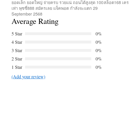
ยอดเล็ก ยอดใหญ่ จ่ายครบ รวยแน่ ถอนได้สูงสุด 100
สล็อต168 เคร
เท่า พุซซี่888 สมัครเลย แจ็คพอต กำลังจะแตก 29
September 2568
Average Rating
5 Star
0%
4 Star
0%
3 Star
0%
2 Star
0%
1 Star
0%
(Add your review)