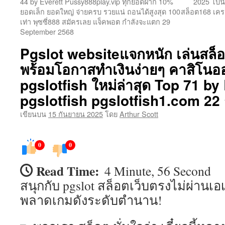
44 by Everett Pussy888play.vip ทุกยอดฝาก 10%
2025 โบนัส
ยอดเล็ก ยอดใหญ่ จ่ายครบ รวยแน่ ถอนได้สูงสุด 100
สล็อต168 เคร
เนื้อหา
เท่า พุซซี่888 สมัครเลย แจ็คพอต กำลังจะแตก 29
September 2568
Pgslot websiteแจกหนัก เล่นสล็อ
พร้อมโอกาสทำเงินง่ายๆ คาสิโนออ
pgslotfish ใหม่ล่าสุด Top 71 by
pgslotfish pgslotfish1.com 22 
เขียนบน
15 กันยายน 2025
โดย
Arthur Scott
0
0
Read Time:
4 Minute, 56 Second
สนุกกับ pgslot สล็อตเว็บตรงไม่ผ่านเอเย่
พลาดเกมดังระดับตำนาน!