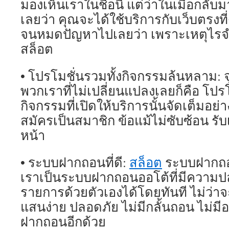
มองเห็นเราในชื่อนี้ แต่ว่าในเมื่อกลับมา
เลยว่า คุณจะได้ใช้บริการกับเว็บตรงที่
จนหมดปัญหาไปเลยว่า เพราะเหตุไรจ
สล็อต
• โปรโมชั่นรวมทั้งกิจกรรมล้นหลาม: 
พวกเราที่ไม่เปลี่ยนแปลงเลยก็คือ โปรโ
กิจกรรมที่เปิดให้บริการนั้นจัดเต็มอย่าง
สมัครเป็นสมาชิก ข้อแม้ไม่ซับซ้อน รั
หน้า
• ระบบฝากถอนที่ดี:
สล็อต
ระบบฝากถอ
เราเป็นระบบฝากถอนออโต้ที่มีความ
รายการด้วยตัวเองได้โดยทันที ไม่ว่า
แสนง่าย ปลอดภัย ไม่มีกลั้นถอน ไม่มี
ฝากถอนอีกด้วย