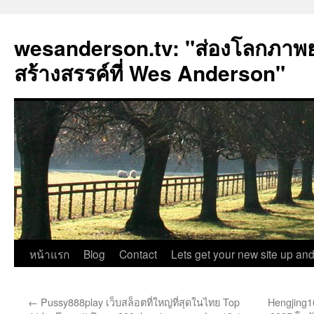
wesanderson.tv: "ส่องโลกภา
สร้างสรรค์ที่ Wes Anderson"
ข้าม
หน้าแรก
Blog
Contact
Lets get your new site up and
ไป
←
Pussy888play เว็บสล็อตที่ใหญ่ที่สุดในไทย Top
Hengjing1
ยัง