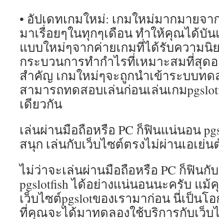
• อัปเดทเกมใหม่: เกมใหม่มากมายจากค่
มาเรื่อยๆในทุกๆเดือน ทำให้คุณได้บัน
แบบใหม่ๆจากค่ายเกมที่ได้รับความนิย
กระบวนการทำกำไรที่เหมาะสมที่สุดอย
สำคัญ เกมใหม่ๆจะถูกนำเข้าระบบทดสอ
สามารถทดสอบเล่นก่อนเล่นเกมpgslotfi
เดียวกัน
เล่นผ่านมือถือหรือ PC ก็ฟินแน่นอน pg
สนุก เล่นกับเว็บไซต์ตรงไม่ผ่านเอเย่น
ไม่ว่าจะเล่นผ่านมือถือหรือ PC ก็ฟิน
pgslotfish ได้อย่างแน่นอนนะครับ แม้
เว็บไซต์pgslotของเรามาก่อน นี่เป็นโ
ที่คุณจะได้มาทดลองใช้บริการกับเว็บ