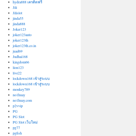
hydra888 เครดิตฟรี
Jili
Jilislot
jinda55
jinda888
Joker123
joker123auto
joker123th
joker123th.co.in
juad69
Judhai168
kingdom66
lion123
live22
lockdown168 เข้าสู่ระบบ
lockdown168 เข้าสู่ระบบ
monkey789
no1huay
no1huay.com
p2vvip
PG
PG Slot
PG Slot เว็บใหม่
pg77
pgfish