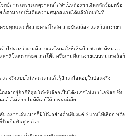
บโจทย์มาก เพราะเหตุว่าคุณไม่จำเป็นต้องพกเงินหลักร้อยหรือ
อย ก็สามารถเริ่มต้นความสนุกสนานได้แล้วโดยทันที
ือกครบทุกแนว ทั้งสายคาสิโนสด สายปั่นสล็อต และก็เกมง่ายๆ
เข้าไปมองว่าเกมมีเยอะแค่ไหน สิ่งที่เห็นคือ bitcoin มีหมวด
็นคาสิโนสด สล็อต เกมโต๊ะ หรือเกมที่เล่นง่ายแบบหมุนวงล้อก็
สดจริงแบบไม่หลุด เล่นแล้วรู้สึกเสมือนอยู่ในบ่อนจริง
องจากรู้จักดีที่สุด โต๊ะที่เลือกเป็นโต๊ะแจกไพ่แบบไลฟ์สด ซึ่ง
แล้วไม่ค้าง ไม่มีดีเลย์ให้อารมณ์เสีย
ดับ อยากเล่นเบาๆก็มีโต๊ะอย่างต่ำเพียงแค่ 5 บาทให้เลือก หรือ
่รับเดิมพันสูงๆด้วย
มเยอะ รวมทั้งลื่นทุกเกมที่ทดลองเล่น