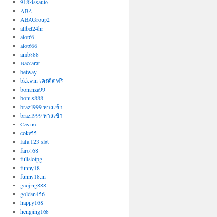
918kissauto
ABA
ABAGroup2
allbet24hr
alot66
alot666
amb888
Baccarat
betway
bkkwin เครดิตฟรี
bonanza99
bonus888
brazil999 ทางเข้า
brazil999 ทางเข้า
Casino
coke55
fafa 123 slot
faro168
fullslotpg
funny18
funny18.in
gaojing888
golden456
happy168
hengjing168