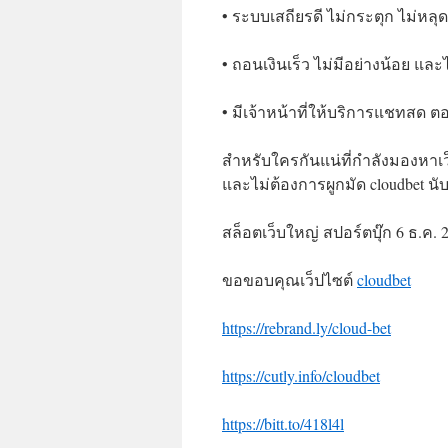
• ระบบเสถียรดี ไม่กระตุก ไม่หลุ
• ถอนเงินเร็ว ไม่มีอย่างน้อย และ
• มีเจ้าหน้าที่ให้บริการแชทสด 
สำหรับใครกันแน่ที่กำลังมองหาเ
และไม่ต้องการผูกมัด cloudbet นับ
สล็อตเว็บใหญ่ สปอร์ตบุ๊ก 6 ธ.ค. 20
ขอขอบคุณเว็ปไซต์
cloudbet
https://rebrand.ly/cloud-bet
https://cutly.info/cloudbet
https://bitt.to/418l4l