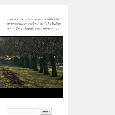
wesanderson.tv: "Wes Anderson เสนอผลงาน
ภาพยนตร์และการสร้างสรรค์ที่เต็มไปด้วย
ความเป็นเอกลักษณ์และความสนุกสนาน"