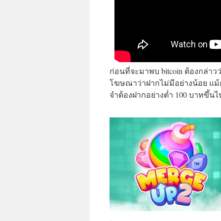
ก่อนที่จะมาพบ bitcoin ต้องกล่าว
โฆษณาว่าฝากไม่มีอย่างน้อย แม้
จำต้องฝากอย่างต่ำ 100 บาทขึ้นไ