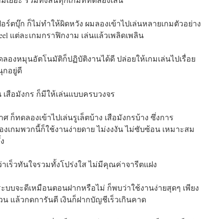
์ตบุ๊ก ก็ไม่ทำให้ผิดหวัง ผมลองเข้าไปเล่นหลายเกมตัวอย่าง
heel แต่ละเกมกราฟิกงาม เล่นแล้วเพลิดเพลิน
องหมุนอัตโนมัติก็ปฏิบัติงานได้ดี ปล่อยให้เกมเล่นไปเรื่อย
กอยู่ดี
น เสือมังกร ก็มีให้เล่นแบบครบวงจร
ก็ทดลองเข้าไปเล่นรูเล็ตบ้าง เสือมังกรบ้าง ซึ่งการ
เกมพวกนี้ก็ใช้งานง่ายดาย ไม่งงงัน ไม่ซับซ้อน เหมาะสม
้ง
่าเร็วทันใจรวมทั้งโปร่งใส ไม่มีคุณค่าจารีตแฝง
ระบบจะดีเหมือนตอนฝากหรือไม่ ก็พบว่าใช้งานง่ายสุดๆ เพียง
นวน แล้วกดการันตี เงินก็ฝากบัญชีเร็วเกินคาด