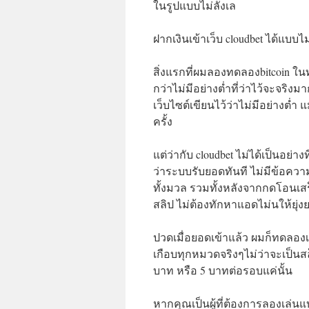
ในรูปแบบไม่ลังเล
ฝากเงินเข้าเว็บ cloudbet ได้แบบไม
สิ่งแรกที่ผมลองทดลองbitcoin ในท
กว่าไม่มีอย่างต่ำที่ว่าไว้จะจร
เว็บไซต์เขียนไว้ว่าไม่มีอย่างต่ำ
ครั้ง
แต่ว่ากับ cloudbet ไม่ได้เป็นอย
ว่าระบบรับยอดทันที ไม่มีข้อควา
ทั้งมวล รวมทั้งหลังจากกดโอนเสร็
สลิป ไม่ต้องทักหาแอดไม่นให้ยุ่ง
ปวดเมื่อยอดเข้าแล้ว ผมก็ทดลองเข้า
เกือบทุกหมวดจริงๆไม่ว่าจะเป็นส
บาท หรือ 5 บาทต่อรอบแค่นั้น
หากคุณเป็นผู้ที่ต้องการลองเล