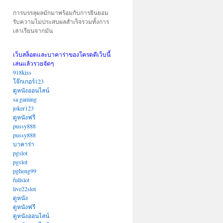
การบรรลุผลมักมาพร้อมกับการยินยอม
รับความไม่ประสบผลสำเร็จรวมทั้งการ
เล่าเรียนจากมัน
เว็บสล็อตและบาคาร่าของโครตดีเว็บนี้
เล่นแล้วรวยจัดๆ
918kiss
โจ๊กเกอร์123
ดูหนังออนไลน์
sa gaming
joker123
ดูหนังฟรี
pussy888
pussy888
บาคาร่า
pgslot
pgslot
pgheng99
fullslot
live22slot
ดูหนัง
ดูหนังฟรี
ดูหนังออนไลน์