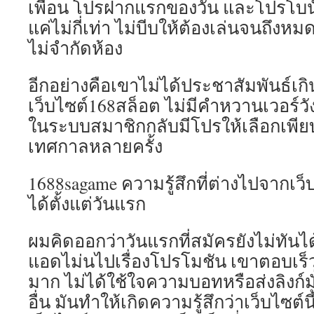
เพื่อน โปรฝากแรกของวัน และโปรโบนัส
แค่ไม่กี่เท่า ไม่บีบให้ต้องเล่นจนถึงห
ไม่จำกัดห้อง
อีกอย่างคือเขาไม่ได้ประชาสัมพันธ์เก
เว็บไซต์168สล็อต ไม่มีคำหวานเวอร์วั
ในระบบสมาชิกกลับมีโปรให้เลือกเพีย
เทศกาลหลายครั้ง
1688sagame ความรู้สึกที่ต่างไปจากเว็บ
ได้ตั้งแต่วันแรก
ผมคิดออกว่าวันแรกที่สมัครยังไม่ทัน
แอดไม่นไปเรื่องโปรโมชัน เขาตอบเร็ว
มาก ไม่ได้ใช้ใจความบอทหรือส่งลิงก์ม
อื่น มันทำให้เกิดความรู้สึกว่าเว็บไซต์น