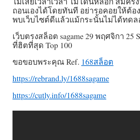
ไม่เสียเวล่ำเวลา ไม่โดนหลอก สมัครง่
ถอนเองได้โดยทันที อย่ารอคอยให้ต้อง
พบเว็บไซต์ดีแล้วแม้กระนั้นไม่ได้ทดล
เว็บตรงสล็อต sagame 29 พฤศจิกา 25 
ที่ฮิตที่สุด Top 100
ขอขอบพระคุณ Ref.
168สล็อต
https://rebrand.ly/1688sagame
https://cutly.info/1688sagame