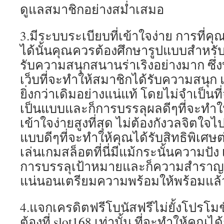
ดูแลสมาชิกอย่างสม่ำเสมอ
3.มีระบบระเบียบที่เข้าใจง่าย การที่คุ
ได้นั้นคุณควรต้องศึกษารูปแบบสำหรั
รับความสนุกสนานร่าเริงอย่างมาก ซึ่งบอ
เว็บที่จะทำให้สมาชิกได้รับความสนุ
ยิ่งกว่าเดิมอย่างแน่แท้ โดยไม่จำเป็นท
เป็นแบบและก็การบรรลุผลดีๆที่จะทำใ
เข้าใจง่ายสูงที่สุด ไม่ต้องกังวลจิตใจ
แบบดีๆที่จะทำให้คุณได้รับสิทธิพิเศษต
เล่นเกมสล็อตที่นี่มีแม้กระนั้นความปัง เ
การบรรลุเป้าหมายและก็ความสำราญให
แน่นอนเตรียมความพร้อมให้พร้อมแล้ว
4.แจกเครดิตฟรีโบนัสฟรีไม่ยั้งโปรโมช
ต้องที่ slot168 เท่านั้น ที่จะทำให้คุณ