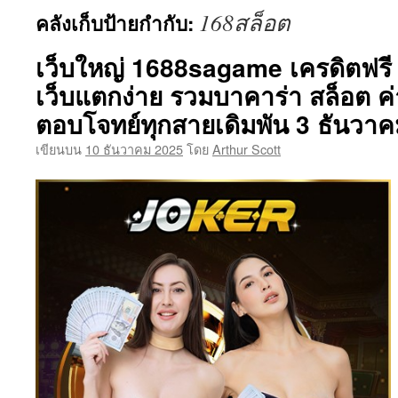
168สล็อต
คลังเก็บป้ายกำกับ:
เนื้อหา
เว็บใหญ่ 1688sagame เครดิตฟรี
เว็บแตกง่าย รวมบาคาร่า สล็อต ค่
ตอบโจทย์ทุกสายเดิมพัน 3 ธันวาค
เขียนบน
10 ธันวาคม 2025
โดย
Arthur Scott