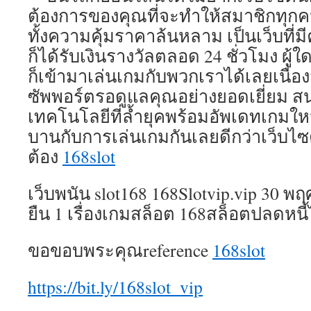
ต้องการของคุณที่จะทำให้สมาชิกทุกคน
ทั้งความคุ้มราคาล้นหลาม เป็นเว็บที่
ก็ได้รับเงินรางวัลตลอด 24 ชั่วโมง ผู้ใ
ก็เข้ามาเล่นเกมกับพวกเราได้เลยเนื่
ซัพพอร์ตรอดูแลคุณอย่างยอดเยี่ยม สนุ
เทคโนโลยีที่ล้ำยุคพร้อมอัพเดทเกมใหม
บานกับการเล่นเกมกันเลยดีกว่าเว็บไซต์
ต้อง
168slot
เว็บพนัน slot168 168Slotvip.vip 30 พ
ยืน 1 เรื่องเกมสล็อต 168สล็อตปลดหนี้
ขอขอบพระคุณreference
168slot
https://bit.ly/168slot_vip