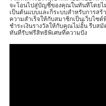
จะโอนไปสู่บัญชีของคุณในทันทีโดยไม
เป็นต้นแบบและก็ระบบสำหรับการสร้
ความสำเร็จให้กับสมาชิกเป็นเว็บไซต์ท
ชำระเงินรางวัลให้กับคุณไม่อั้น รีบส
ทันทีรับฟรีสิทธิพิเศษที่ความปัง