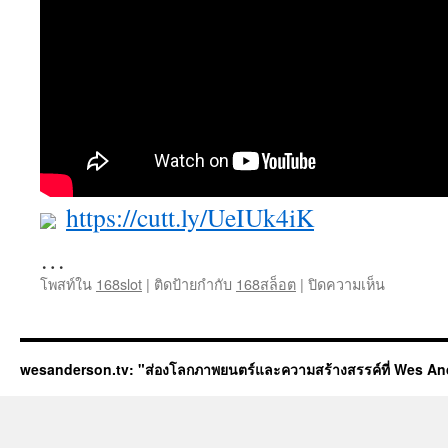
https://cutt.ly/UeIUk4iK
…
บน
โพสท์ใน
168slot
|
ติดป้ายกำกับ
168สล็อต
|
ปิดความเห็น
Slot168
6
ก.ย.
2024
wesanderson.tv: "ส่องโลกภาพยนตร์และความสร้างสรรค์ที่ Wes A
168slot
เว็บ
ตรง
ไม่