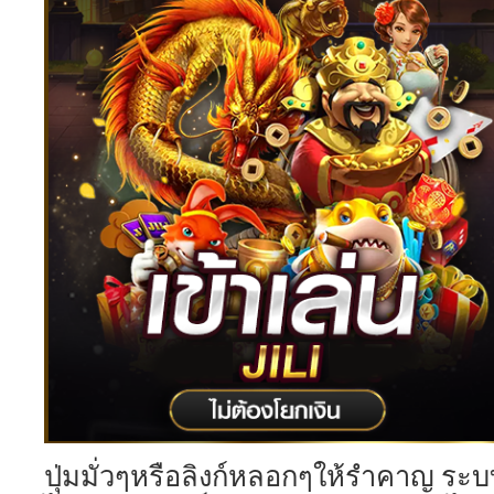
ปุ่มมั่วๆหรือลิงก์หลอกๆให้รำคาญ ระ