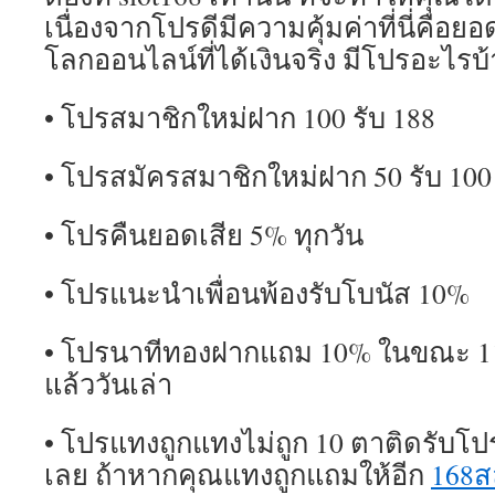
เนื่องจากโปรดีมีความคุ้มค่าที่นี่คือย
โลกออนไลน์ที่ได้เงินจริง มีโปรอะไรบ
• โปรสมาชิกใหม่ฝาก 100 รับ 188
• โปรสมัครสมาชิกใหม่ฝาก 50 รับ 100
• โปรคืนยอดเสีย 5% ทุกวัน
• โปรแนะนำเพื่อนพ้องรับโบนัส 10%
• โปรนาทีทองฝากแถม 10% ในขณะ 11:
แล้ววันเล่า
• โปรแทงถูกแทงไม่ถูก 10 ตาติดรับโป
เลย ถ้าหากคุณแทงถูกแถมให้อีก
168ส