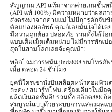
สัญญาณ API แท้มาจากค่ายเกมชั้นหนึ
(API แท้ 100%) มีความหมายว่าผลกา
ส่งตรงมาจากค่ายแม่ ไม่มีการดักจับข้
ดัดแปลงผลลัพธ์ คุณก็เลยมั่นใจได้เลย
มีความถูกต้อง ปลอดภัย รวมทั้งได้โ
แบบเต็มเม็ดเต็มหน่วย ไม่มีการหักเปอร์เ
สุดในสามโลกเลยจ้ะคุณน้า!
พลิกโฉมการพนัน jinda888 บนโทรศัพท์มือ
เมื่อ ตลอด 24 ชั่วโมง
ยุคนี้ใครเขานั่งปั่นสล็อตหน้าคอมพิวเต
ละคะ? สมาร์ทโฟนเครื่องเดียวในมือคุ
ผลิตเงินสดชั้นดี! รวมทั้ง สล็อต888 ก็ต
สมบูรณ์แบบด้วยระบบการแสดงผลแบบ 
ที่ถูกพัฒนาขึ้นมาเพื่อรองรับการใช้แ