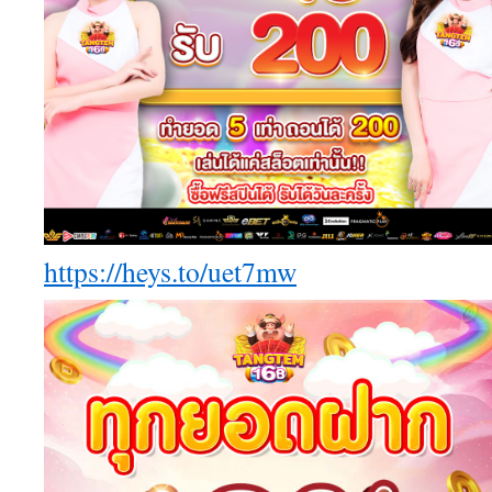
https://heys.to/uet7mw