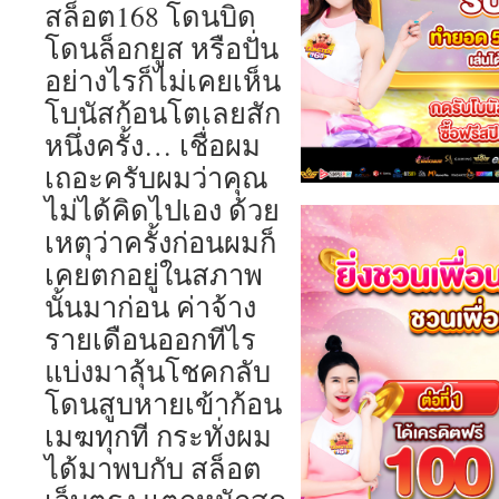
สล็อต168 โดนบิด
by
Erin
โดนล็อกยูส หรือปั่น
jin8
อย่างไรก็ไม่เคยเห็น
18
Aug
โบนัสก้อนโตเลยสัก
256
หนึ่งครั้ง… เชื่อผม
คา
สิโน
เถอะครับผมว่าคุณ
ไม่ได้คิดไปเอง ด้วย
เหตุว่าครั้งก่อนผมก็
เคยตกอยู่ในสภาพ
นั้นมาก่อน ค่าจ้าง
รายเดือนออกทีไร
แบ่งมาลุ้นโชคกลับ
โดนสูบหายเข้าก้อน
เมฆทุกที กระทั่งผม
ได้มาพบกับ สล็อต