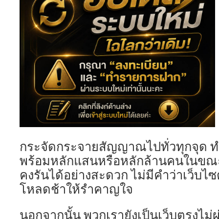
กระจัดกระจายสัญญาณไปทั่วทุกจุด ทำให
พร้อมหลักแสนหรือหลักล้านคนในขณะเด
คงรันได้อย่างสะดวก ไม่มีคำว่าเว็บไซต
โหลดช้าให้รำคาญใจ
นอกจากนั้น พวกเรายังเป็นเว็บตรงไม่ผ่า