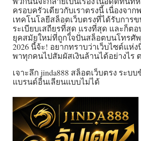
พวกนั้นจะกลายเป็นเรื่องในอดีตทันที
ครอบครัวเดียวกับเราตรงนี้ เนื่องจากพ
เทคโนโลยีสล็อตเว็บตรงที่ได้รับการ
ระเบียบเสถียรที่สุด แรงที่สุด และก็
ยุคสมัยใหม่ที่ถูกใจปั่นสล็อตบนโทรศัพท
2026 นี้จ้ะ! อยากทราบว่าเว็บไซต์แห่ง
พาทุกคนไปสัมผัสเงินล้านได้อย่างไร 
เจาะลึก jinda888 สล็อตเว็บตรง ระบบข
แบรนด์อื่นเลียนแบบไม่ได้