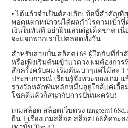
• ได้แล้วจำเป็นต้องเลิก: ข้อนี้สำคัญที่
พอตแตกหนักจนได้ผลกำไรตามเป้าที่ตั
เงินในทันที อย่าฝืนเล่นต่อเด็ดขาด เนื
จะแจกพวกเราไปตลอดทั้งวัน
สำหรับสายปั่น สล็อต168 ผู้ใดกันที่กำลั
หรือเพิ่งเริ่มต้นเข้าแวดวง ผมต้องการ
สักครั้งครับผม เริ่มต้นเบาๆแค่ไม้ละ 
ประสบการณ์ เรียนรู้จังหวะของเกม แล
รางวัลหลักพันหลักหมื่นอยู่ใกล้แค่เอื
โชคดีแล้วก็สนุกกับการปั่นนะครับ!
เกมสล็อต สล็อตเว็บตรง tangtem168d.c
ยืน 1 เรื่องเกมสล็อต สล็อต168คิดจะลงทุน
เท่านั้น Top 43