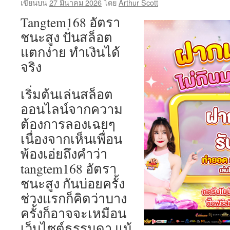
เขียนบน
27 มีนาคม 2026
โดย
Arthur Scott
ร่า
เงิน
Tangtem168 อัตรา
ชัวร์
ชนะสูง ปั่นสล็อต
ที่สุด
ฝาก
แตกง่าย ทำเงินได้
ไม่
จริง
เกิน
ร้อย
ได้
เริ่มต้นเล่นสล็อต
สอย
ออนไลน์จากความ
เงิน
ล้าน
ต้องการลองเฉยๆ
แอด
เนื่องจากเห็นเพื่อน
มิ
นบ
พ้องเอ่ยถึงคำว่า
ริ
tangtem168 อัตรา
การ
24
ชนะสูง กันบ่อยครั้ง
ช.ม.
ช่วงแรกก็คิดว่าบาง
แจก
เครด
ครั้งก็อาจจะเหมือน
ฟรี
เว็บไซต์ธรรมดา แม้
ไม่