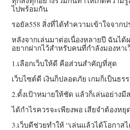
ทุกสิ่งทุกอย่างรวมกันทำให้เกิดความรู
ไปพร้อมกัน
รอยัล558 สิ่งที่ได้ทำความเข้าใจจากป
หลังจากเล่นมาต่อเนื่องหลายปี ฉันได้ผ
อยากฝากไว้สำหรับคนที่กำลังมองหาเว
1.เลือกเว็บให้ดี คือส่วนสำคัญที่สุด
เว็บไซต์ดี เงินก็ปลอดภัย เกมก็เป็นธร
2.ตั้งเป้าหมายให้ชัด แล้วก็เล่นอย่างมีส
ได้กำไรควรจะเพียงพอ เสียจำต้องหยุด
3.เว็บดีช่วยทำให้ “เล่นแล้วได้โอกาสได