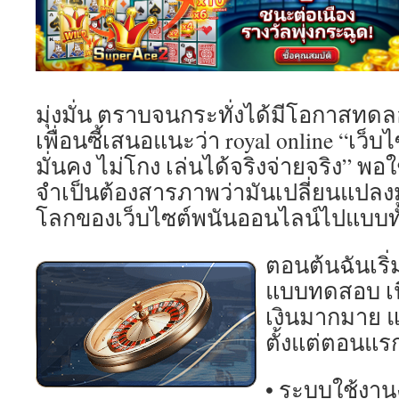
มุ่งมั่น ตราบจนกระทั่งได้มีโอกาสทดลอง
เพื่อนซี้เสนอแนะว่า royal online “เว็บไ
มั่นคง ไม่โกง เล่นได้จริงจ่ายจริง” พอใ
จำเป็นต้องสารภาพว่ามันเปลี่ยนแปลงมุม
โลกของเว็บไซต์พนันออนไลน์ไปแบบท
ตอนต้นฉันเริ
แบบทดสอบ เนื
เงินมากมาย แต
ตั้งแต่ตอนแร
• ระบบใช้งาน