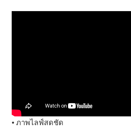
• ภาพไลฟ์สดชัด