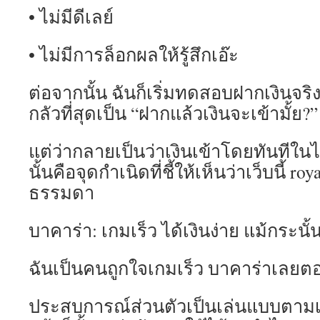
• ไม่มีดีเลย์
• ไม่มีการล็อกผลให้รู้สึกเอ๊ะ
ต่อจากนั้น ฉันก็เริ่มทดสอบฝากเงินจริ
กลัวที่สุดเป็น “ฝากแล้วเงินจะเข้ามั้ย?”
แต่ว่ากลายเป็นว่าเงินเข้าโดยทันทีในไม
นั้นคือจุดกำเนิดที่ชี้ให้เห็นว่าเว็บนี้ ro
ธรรมดา
บาคาร่า: เกมเร็ว ได้เงินง่าย แม้กระน
ฉันเป็นคนถูกใจเกมเร็ว บาคาร่าเลย
ประสบการณ์ส่วนตัวเป็นเล่นแบบตามเค้