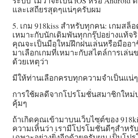
ระบบ ไม่ว่าจะเป็น iOS หรือ Android ติด
และเสถียรสุดๆแน่ๆครับผม
5. เกม 918kiss สำหรับทุกคน: เกมสล
เหมาะกับนักเดิมพันทุกกรุ๊ปอย่างแท้จริง
คุณจะเป็นมือใหม่ฝึกฝนเล่นหรือมืออา
มาเลือกเกมที่เหมาะกับสไตล์การเล่น
ด้วยเหตุว่า
มีให้ท่านเลือกครบทุกความจำเป็นแน่
การใช้ผลดีจากโปรโมชั่นสมาชิกใหม่บ
คุ้มๆ
ถ้าเกิดคุณเข้ามาบนเว็บไซต์ของ 918ki
ความเห็นว่า เรามีโปรโมชั่นดีๆสำหร
เฉพาะอย่างยิ่งอีกด้วยครับผม เป็นโปร