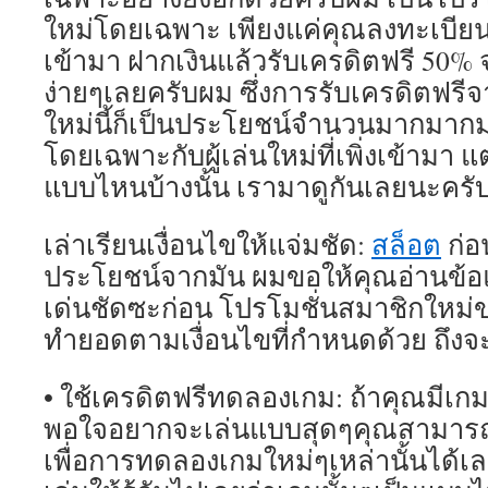
ใหม่โดยเฉพาะ เพียงแค่คุณลงทะเบีย
เข้ามา ฝากเงินแล้วรับเครดิตฟรี 50
ง่ายๆเลยครับผม ซึ่งการรับเครดิตฟรี
ใหม่นี้ก็เป็นประโยชน์จำนวนมากมาก
โดยเฉพาะกับผู้เล่นใหม่ที่เพิ่งเข้ามา
แบบไหนบ้างนั้น เรามาดูกันเลยนะครับ
เล่าเรียนเงื่อนไขให้แจ่มชัด:
สล็อต
ก่อ
ประโยชน์จากมัน ผมขอให้คุณอ่านข้อแ
เด่นชัดซะก่อน โปรโมชั่นสมาชิกใหม่ข
ทำยอดตามเงื่อนไขที่กำหนดด้วย ถึงจะ
• ใช้เครดิตฟรีทดลองเกม: ถ้าคุณมีเกมท
พอใจอยากจะเล่นแบบสุดๆคุณสามารถใ
เพื่อการทดลองเกมใหม่ๆเหล่านั้นได้