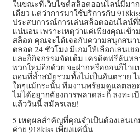
ในขณะที่เว็บไซต์สล็อตออนไลน์มีมา
เดียว แต่ว่าการมาใช้บริการกับ 918kis
ประสบการณ์การเล่นสล็อตออนไลน์ที่
แน่นอน เพราะเหตุว่าแค่เพียงคุณเข้า
สล็อต คุณจะได้เจอกับความสนุกสนาน
ตลอด 24 ชั่วโมง มีเกมให้เลือกเล่นเย
และก็กิจกรรมจัดเต็ม เครดิตฟรีล้นหลาม
พวกใหม่อีกด้วย จะฝากหรือถอนก็ไวแ
ถอนที่ล้ำสมัยรวมทั้งไม่เป็นอันตราย 
ใดๆแม้กระนั้น ทีมงานพร้อมดูแลตลอด 
ไม่ได้อยากต้องการพลาดล่ะก็ ลงทะเบีย
แล้ววันนี้ สมัครเลย!
5 เหตุผลสำคัญที่คุณจำเป็นต้องเล่น
ค่าย 918kiss เพียงแค่นั้น