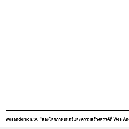
wesanderson.tv: "ส่องโลกภาพยนตร์และความสร้างสรรค์ที่ Wes A