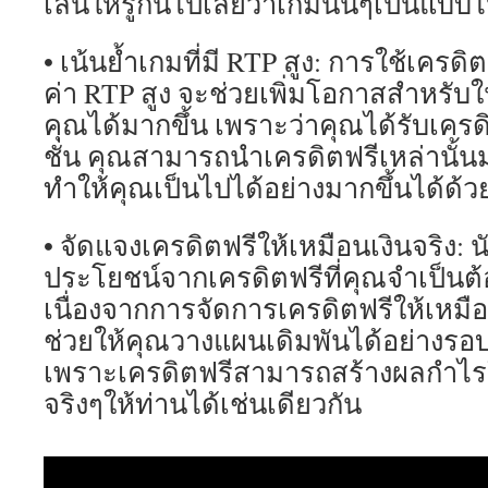
เล่นให้รู้กันไปเลยว่าเกมนั้นๆเป็นแบบ
• เน้นย้ำเกมที่มี RTP สูง: การใช้เครดิต
ค่า RTP สูง จะช่วยเพิ่มโอกาสสำหรับ
คุณได้มากขึ้น เพราะว่าคุณได้รับเค
ชั่น คุณสามารถนำเครดิตฟรีเหล่านั้น
ทำให้คุณเป็นไปได้อย่างมากขึ้นได้ด้ว
• จัดแจงเครดิตฟรีให้เหมือนเงินจริง: น
ประโยชน์จากเครดิตฟรีที่คุณจำเป็นต
เนื่องจากการจัดการเครดิตฟรีให้เหมือน
ช่วยให้คุณวางแผนเดิมพันได้อย่างรอบ
เพราะเครดิตฟรีสามารถสร้างผลกำไรใ
จริงๆให้ท่านได้เช่นเดียวกัน