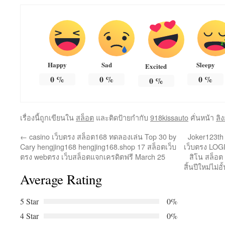
Happy
Sad
Sleepy
Excited
0
%
0
%
0
%
0
%
เรื่องนี้ถูกเขียนใน
สล็อต
และติดป้ายกำกับ
918kissauto
คั่นหน้า
ลิ
←
casino เว็บตรง สล็อต168 ทดลองเล่น Top 30 by
Joker123th
Cary hengjing168 hengjing168.shop 17 สล็อตเว็บ
เว็บตรง LO
ตรง webตรง เว็บสล็อตแจกเครดิตฟรี March 25
สิโน สล็อต 
สิ้นปีใหม่ไม่
Average Rating
5 Star
0%
4 Star
0%