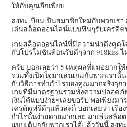
ให้กับคุณอีกเพียบ
ลงทะเบียนเป็นสมาชิกใหม่กับพวกเรา 
เล่นสล็อตออนไลน์แบบฟินๆรับเครดิต
เกมสล็อตออนไลน์ที่มีความน่าดึงดูด
กับโปรโมชั่นต้อนรับดีๆจาก 918kiss ไม
ครับ บอกเลยว่า 5 เหตุผลที่ผมอยากให
รวมทั้งเปิดใจมาเล่นเกมกับพวกเรานั้
กับวิธีการทำกำไรของคุณมากจริงๆกา
เกมที่มีมาตรฐานรวมทั้งความปลอดภั
เงินได้แบบง่ายๆเลยขอรับ พอเพียงมา
เครดิตฟรีดีๆแล้วล่ะก็ บอกเลยว่า เรื่องท
กำไรนั้นง่ายดายมากเลย มาเล่นสล็อต
แบบเต็มๆกับพวกเราได้แล้ววันนี้ ลงทะ