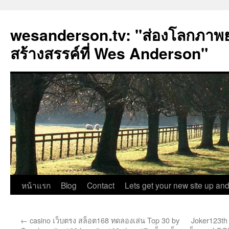
wesanderson.tv: "ส่องโลกภา
สร้างสรรค์ที่ Wes Anderson"
ข้าม
หน้าแรก
Blog
Contact
Lets get your new site up and
ไป
←
casino เว็บตรง สล็อต168 ทดลองเล่น Top 30 by
Joker123th
ยัง