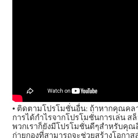
• ติดตามโปรโมชั่นอื่น: ถ้าหากคุณ
การได้กำไรจากโปรโมชั่นการเล่น สล็
พวกเราก็ยังมีโปรโมชั่นดีๆสำหรับค
ก่ายกองที่สามารถจะช่วยสร้างโอกาส