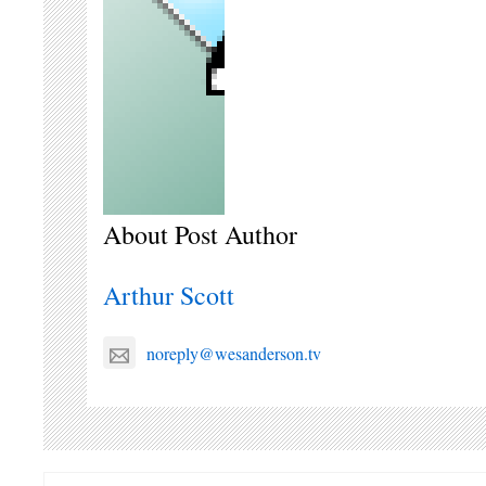
About Post Author
Arthur Scott
noreply@wesanderson.tv