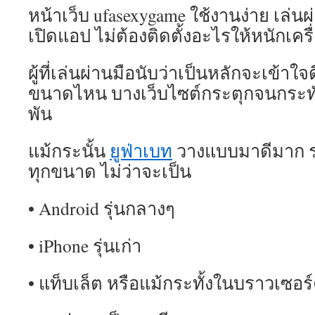
หน้าเว็บ ufasexygame ใช้งานง่าย เล่นผ่
เปิดแอป ไม่ต้องติดตั้งอะไรให้หนักเครื
ผู้ที่เล่นผ่านมือนับว่าเป็นหลักจะเข้าใ
ขนาดไหน บางเว็บไซต์กระตุกจนกระทั่
พัน
แม้กระนั้น
ยูฟ่าเบท
วางแบบมาดีมาก รอง
ทุกขนาด ไม่ว่าจะเป็น
• Android รุ่นกลางๆ
• iPhone รุ่นเก่า
• แท็บเล็ต หรือแม้กระทั้งในบราวเซอร