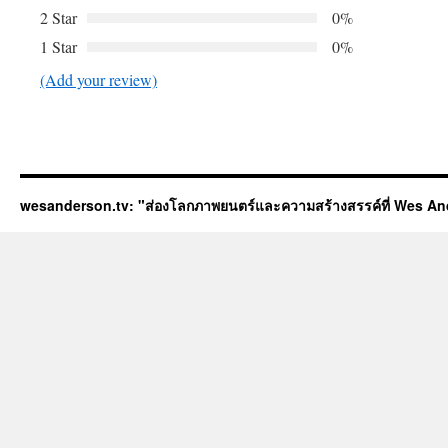
2 Star
0%
1 Star
0%
(Add your review)
wesanderson.tv: "ส่องโลกภาพยนตร์และความสร้างสรรค์ที่ Wes A