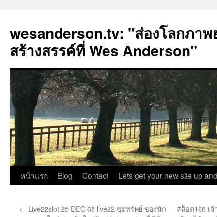
wesanderson.tv: "ส่องโลกภา
สร้างสรรค์ที่ Wes Anderson"
ข้าม
หน้าแรก
Blog
Contact
Lets get your new site up and
ไป
←
Live22slot 25 DEC 68 live22 ขุมทรัพย์ ของนัก
สล็อต168 เจ้
ยัง