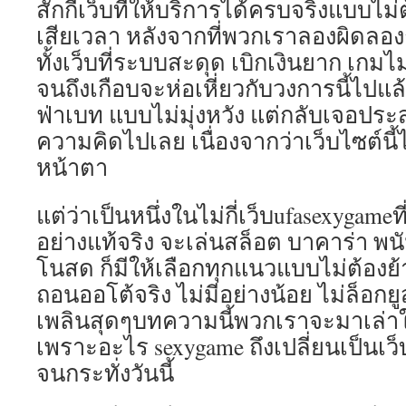
สักกี่เว็บที่ให้บริการได้ครบจริงแบบไม่ต
เสียเวลา หลังจากที่พวกเราลองผิดลอ
ทั้งเว็บที่ระบบสะดุด เบิกเงินยาก เกม
จนถึงเกือบจะห่อเหี่ยวกับวงการนี้ไปแล
ฟ่าเบท แบบไม่มุ่งหวัง แต่กลับเจอประส
ความคิดไปเลย เนื่องจากว่าเว็บไซต์นี้ไม
หน้าตา
แต่ว่าเป็นหนึ่งในไม่กี่เว็บufasexygame
อย่างแท้จริง จะเล่นสล็อต บาคาร่า พ
โนสด ก็มีให้เลือกทุกแนวแบบไม่ต้องย้
ถอนออโต้จริง ไม่มีอย่างน้อย ไม่ล็อกยู
เพลินสุดๆบทความนี้พวกเราจะมาเล่าใ
เพราะอะไร sexygame ถึงเปลี่ยนเป็นเว็บเ
จนกระทั่งวันนี้